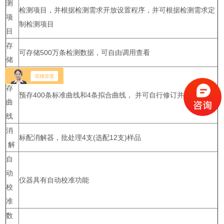
测
检测项目，并根据检测需求开放设置程序，并可根据检测需求定
项
制检测项目
目
存
可存储500万条检测数据，可自由调用查看
储
预
存
预存400条标准曲线和4条拟合曲线， 并可自行修订并保存
曲
线
消
标配消解器，批处理4支(选配12支)样品
解
自
动
仪器具有自动校准功能
校
准
数