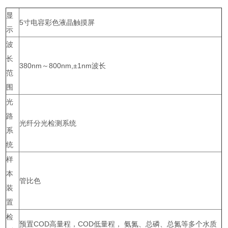
显
5寸电容彩色液晶触摸屏
示
波
长
380nm～800nm,±1nm波长
范
围
光
路
光纤分光检测系统
系
统
样
本
管比色
装
置
检
预置COD高量程，COD低量程， 氨氮、总磷、总氮等多个水质