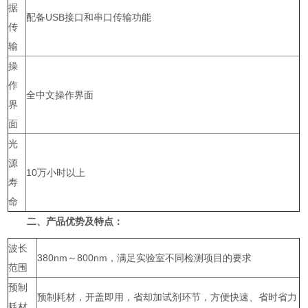
据
配备USB接口和串口传输功能
传
输
操
作
全中文操作界面
界
面
光
源
10万小时以上
寿
命
二、产品优势及特点：
波长
380nm～800nm，满足实验室不同检测项目的要求
范围
预制
预制耗材，开盖即用，省却加试剂环节，方便快速、省时省力
耗材