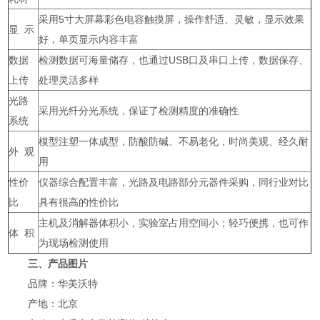
采用5寸大屏幕彩色电容触摸屏，操作舒适、灵敏，显示效果
显 示
好，单页显示内容丰富
数据
检测数据可海量储存，也通过USB口及串口上传，数据保存、
上传
处理灵活多样
光路
采用光纤分光系统，保证了检测精度的准确性
系统
模型注塑一体成型，防酸防碱、不易老化，时尚美观、经久耐
外 观
用
性价
仪器综合配置丰富，光路及电路部分元器件采购，同行业对比
比
具有很高的性价比
主机及消解器体积小，实验室占用空间小；轻巧便携，也可作
体 积
为现场检测使用
三、产品图片
品牌：华美沃特
产地：北京