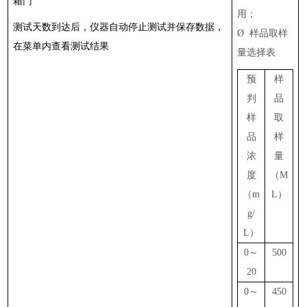
箱门
用；
测试天数到达后，仪器自动停止测试并保存数据，
Ø
样品取样
在菜单内查看测试结果
量选择表
预
样
判
品
样
取
品
样
浓
量
度
（M
（m
L）
g/
L）
0～
500
20
0～
450