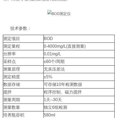
技术参数：
测定项目
BOD
测定量程
0-4000mg/L(直接测量)
分辨率
0.01mg/L
采样点
≤60个/周期
测量原理
无汞压差法
测定精度
±5%
数据存储
可存储10年检测数据
搅拌
程序控制、磁力搅拌
测量周期
1天--30天
测量数量
独立6组检测
培养瓶容积
580ml