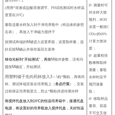
调节PH=7.2
Ø
测量时可
(用用*溶液或盐酸溶液调节、PH试纸测试时水样温
对水样大致
度需在20℃)
预判，BOD
量取适量水样加入到干净培养瓶中（样品体积参照
浓度一般按C
右表）、再放入干净磁力搅拌子
ODcr的60%
计算大致浓
M
按测试终端的
键进入设置界面，设置取样量，选
度；
M
好后按
确认并保存返回主菜单
Ø
超量程倍
M
移动光标到“开始测试"，再按
核对参数，没有问
数稀释取样
M
题按
确定，开始测试
测量；量取
用塑料镊子先向药杯放入3
～5粒*颗粒，再将药
水样时应平
杯、测试终端安装在培养瓶上（
务必拧紧
），安装
视凹液量
过程保证培养瓶竖立，防止*颗粒掉进待测水样
取；
Ø
移取样品
将搅拌托盘放入到20℃的恒温培养箱中，接通托盘
量筒、容器
电源，将设置好的培养瓶放入搅拌托盘，关好恒温
不可交叉使