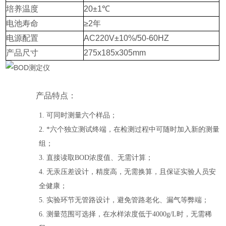
培养温度
20±1℃
电池寿命
≥2年
电源配置
AC220V±10%/50-60HZ
产品尺寸
275x185x305mm
产品特点：
1.
可同时测量六个样品；
2.
*六个独立测试终端，在检测过程中可随时加入新的测量
组；
3.
直接读取
BOD
浓度值、无需计算；
4.
无汞压差设计，精度高，无需换算，且保证实验人员安
全健康；
5.
实验环节无管路设计，避免管路老化、漏气等弊端；
6.
测量范围可选择，在水样浓度低于
4000g/L时，无需稀