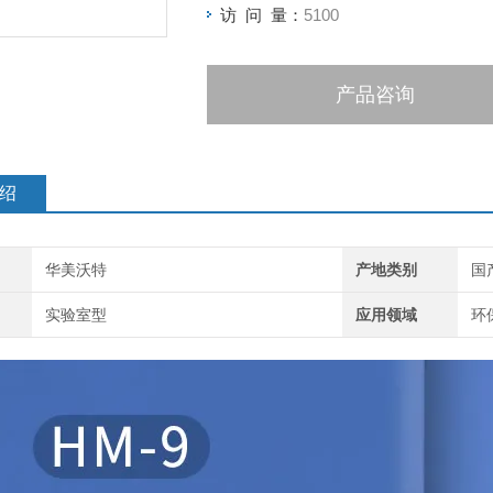
访 问 量：
5100
产品咨询
绍
华美沃特
产地类别
国
实验室型
应用领域
环