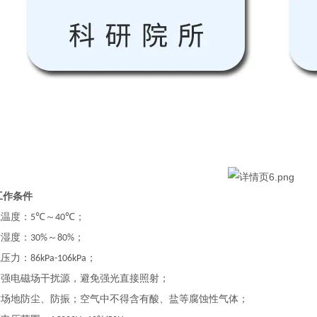
工作条件
境温度
：
～
；
5
℃
4
0℃
对湿度
：
～
；
30%
80%
气压力：
；
86kPa-106kPa
离强电磁场干扰源，避免强光直接照射；
作场地防尘、防振；空气中不得含有酸、盐等腐蚀性气体；