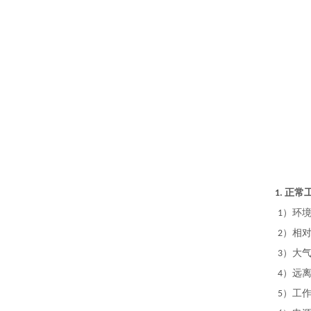
正常
1.
）环
1
）相
2
）大
3
）远
4
）工
5