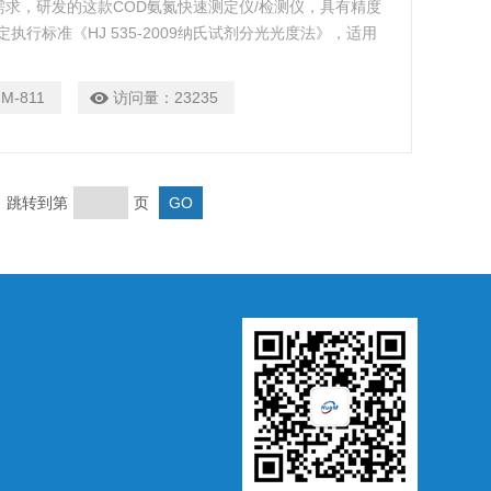
求，研发的这款COD氨氮快速测定仪/检测仪，具有精度
行标准《HJ 535-2009纳氏试剂分光光度法》，适用
或工业用水企业，食品等行业.
M-811
访问量：
23235
页 跳转到第
页