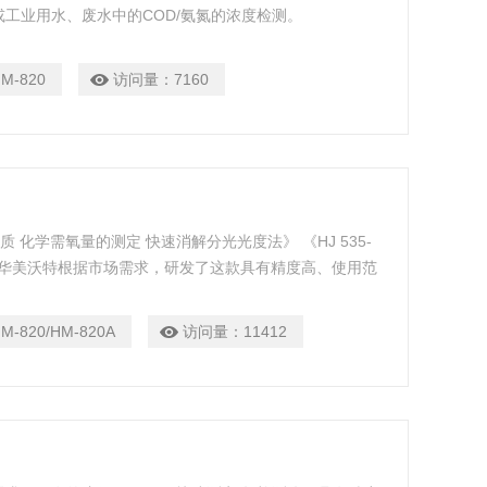
工业用水、废水中的COD/氨氮的浓度检测。
M-820
访问量：
7160
 水质 化学需氧量的测定 快速消解分光光度法》 《HJ 535-
法》 华美沃特根据市场需求，研发了这款具有精度高、使用范
泛适用于科研院校，大中小型水厂及工矿企业、生活或工业用
M-820/HM-820A
访问量：
11412