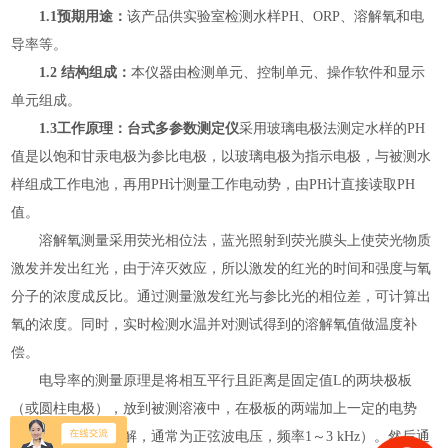
1.1预期用途：
该产品供实验室检测
水
样
PH、ORP、溶解氧和电
导率等
。
1.2 结构组成：
本仪器由检测单元、控制单元、操作软件和显示
单元组成。
1.3工作原理：
台式多参数测定仪
采用玻璃电极法测定水样的
PH
值是以饱和甘汞电极为参比电极，以玻璃电极为指示电极，与被测水
样组成工作电池，再用
PH
计测量工作电动势，由
PH
计直接读取PH
值。
溶解氧测量采用荧光相位法，蓝光照射到荧光膜头上使荧光物质
激发并发出红光，由于淬灭效应，所以激发的红光的时间和强度与氧
分子的浓度成反比。通过测量激发红光与参比光的相位差，可计算出
氧的浓度。同时，实时检测水温并对测试得到的溶解氧值做温度补
偿。
电导率的测量原理是将相互平行且距离是固定值L的两块极板
（或圆柱电极），放到被测溶液中，在极板的两端加上一定的
电势
（为了避免溶液电解，通常为正弦波电压，频率1～3 kHz）。然后通