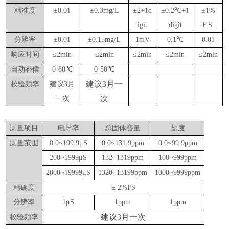
精准度
±
0.01
±
0.3mg/L
±
2+1d
±
0.2
℃
+1
±
1%
igit
digit
F.S.
分辨率
±
0.01
±
0.15mg/L
1mV
0.1
℃
0.01
响应时间
≤
2min
≤
2min
≤
2min
≤
2min
≤
2min
自动补偿
0-60
℃
0-50
℃
建议3月一
校验频率
建议
3
月
次
一次
测量项目
电导率
总固体容量
盐度
测量范围
0.0~199.9
μ
S
0.0~131.9ppm
0.0~99.9ppm
200~1999
μ
S
132~1319ppm
100~999ppm
2000~19999
μ
S
1320~13199ppm
1000~9999ppm
精确度
±
2%FS
分辨率
1
μ
S
1ppm
1ppm
建议3月一次
校验频率