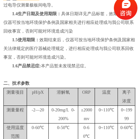
过
电导仪
测量极板间电导。
1.4生产日期及使用期限：
具体日期详见产品标签，效期结束后，
仪器可按当地环境保护条例及国家相关进行相应处理或与我公司联系
回收事宜，否则可能对环境造成污染
1.5使用期限
：
效期结束后，仪器可按当地环境保护条例及国家相
关法律规定的医疗器械处理规定，进行相应处理或与我公司联系回收
事宜，否则可能对环境造成污染。
1.6产品禁忌症
:
本产品暂未发现禁忌症。
二、
技术参数
测量项目
pH/pX
溶解氧
ORP
温度
离子
浓度
测量量程
-2
—
20
0-20mg/L 0-
±
2000
0~110
℃
0~199
200%
mv
99
使用温度
0-60
℃
0-50
℃
0-6
0~110
℃
0-60
℃
范围
0
℃