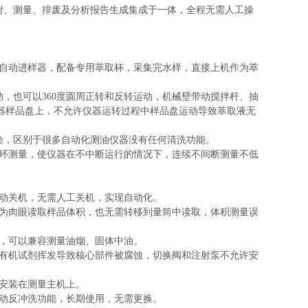
附、测量、排废及分析报告生成集成于一体，全程无需人工操
成自动进样器，配备专用萃取杯，采集完水样，直接上机作为萃
，也可以360度圆周正转和反转运动，机械壁带动搅拌杆、抽
器样品盘上，不允许仪器运转过程中样品盘运动导致萃取液无
染，区别于很多自动化测油仪器没有任何清洗功能。
循环测量，使仪器在不中断运行的情况下，连续不间断测量不低
自动关机，无需人工关机，实现自动化。
认为肉眼读取样品体积，也无需转移到量筒中读取，体积测量误
上，可以兼容测量油烟、固体中油。
，有机试剂挥发导致核心部件被腐蚀，切换阀和注射泵不允许安
能安装在测量主机上。
自动反冲洗功能，长期使用，无需更换。