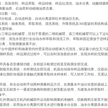
流程：添加溶剂、样品萃取、样品转移、样品位清洗、油水分离、硅酸镁吸
测量油类、石油类和动植物油类含量。
器位数：6位。
三部分组成，自动进样器，自动分离器和红外测油仪主机。
样器系统：抽液系统、萃取系统、清洗系统、升降系统及360度旋转系统构
无需转移。
具备三维运动机械臂，区别于普通的二维机械臂，该三维机械臂可以上下运动
剂管，清洗水管进行全自动水样萃取和清洗工作。萃取杯固定摆放于进样
分离，导致测量效果不好。
样平台中搅拌杆和抽液管内外壁采用自动喷淋方式清洗，保证最小的交叉污
循环测样系统：样品测试过程中，可以实时添加新的水样，实现水样的无限
。
开机即具备语音播报功能，全程提示检测过程直至检测全部完成。
完成智能关机系统：水样测试全部完成，机器自动保存样品测量结果，仪器
进口液位测距传感器非接触式测量萃取杯水样体积，写入软件工作站，无需
方式升级，有全自动和手动两种测量样品方式，在测量水中油分浓度的基础
采用蓝宝石材质十一通道切换阀和精密注射泵配合使用，为避免水样萃取时
备中。
避免红外测油仪主机内机械部件运动影响测量的准确性，切换阀和注射泵不
分离器系统：采用油水分离膜代替无水进行微量水分去除，油水分离膜具体