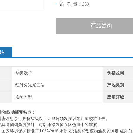
访 问 量：
259
产品咨询
绍
华美沃特
价格区间
红外分光光度法
产地类别
实验室型
应用领域
测油仪
功能和特点：
用精密注射泵，具备省级以上计量院颁发注射泵计量校准证书。
底部具备倾斜角度设计，可以排净残留在比色皿中的溶液。
：国家环境保护标准“HJ 637-2018 水质 石油类和动植物油类的测定 红外