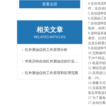
4.全自动
查看全部
作；全自动
5.自动进样
6.仪器由
7.自动进
相关文章
取杯，水样
8.进样器
RELATED ARTICLES
液管、注试
法充分静置
9.自动进
红外测油仪的工作原理分析
10.无限
于20个样品
华美沃特自动红外测油仪的行业应用有哪些？
11.机器
12.测试
红外测油仪的工作原理和应用范围
13.采用
差﹤2%。
14.测量
15.仪器
装在萃取设
17.为了
17.自动