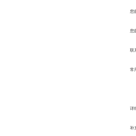
您
您
联
常
详
补