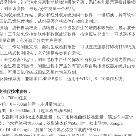
硅酸镁吸附柱，进行油水分离和动植物油吸附分离，系统智能提示更换硅酸
时间：测量速度快，最短7分钟测量一个样品。
工作站为双系统工作站，紫外和红外双系统为同一软件，一键切换，具有软
监测四氯乙烯纯度功能，试剂是否合格软件自动给出判定。
外测油，波长自动校正，清晰显示三个波数产生的谱图和吸光度，显示波长范围为3
工作站：工作站包含控制软件和数据处理软件，检测报告导出时，可以选择
测量谱图，充分满足各类客户需求。
工作站：工作站测量完成，自动生成检测报告，可以直接连接打印机打印纸质
XCEL格式检测报告，充分满足各类客户需求。
收集：全过程密闭运行，测量过程中产生的挥发性有机废气通过仪器内置自
收集：全过程密闭运行，测量过程中产生的有害试剂自动排出仪器系统并由
剂系统：可用四氯化碳或四氯乙烯作为萃取剂。
口及操作系统：兼容串口和USB接口，适用于WIN7、8、10操作系统。
测油仪
技术
参数：
0～700ml任意
体积：0～700ml任意（步进量为1ml）
范围：0～96000mg/L（超量程自动稀释）
式：仪器既可以用校正系数测量，也可用标准曲线校准测量，满足不同需求
限：当水样体积为500ml，萃取液体积为50ml时，检出限为0.06mg/L
限：DL≤0.02mg/L（测量11次四氯乙烯空白液的3倍SD）