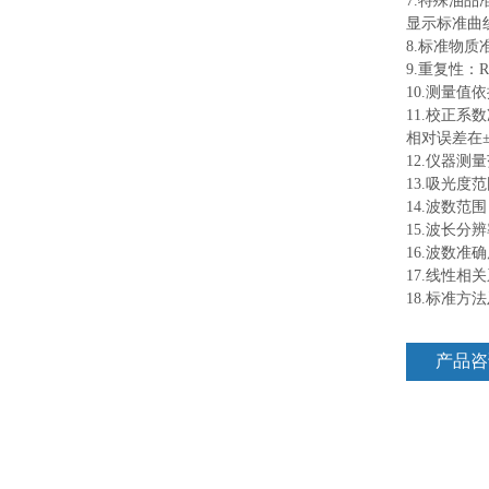
7.特殊油品
显示标准曲
8.标准物质准确
9.重复性：R
10.测量值依据：
11.校正
相对误差在±
12.仪器测量
13.吸光度范
14.波数范围：
15.波长分
16.波数准确
17.线性相关
18.标准
产品咨