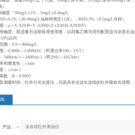
准确度：测量20mg/L正十六烷、20mg/L异辛烷、20 mg/L苯和100m
线）
度：50mg/L±1%；5mg/L±0.4mg/L
SD≤0.2%（30-40mg/L油标样测定11次）；RSD≤3%（0.5mg/L水样）
ρ＝X·A2930+Y·A2960+Z·(A3030-A2930/F)
系数准确度：取适量石油类标准使用液，以四氯乙烯为溶剂配置适当浓度石
10%以内
范围：0.0～960mg/L
围：0.0000～2.0000AU（即透过率100～1%T）
3400cm-1～2400cm-1（即2941～4167nm）
辨率和重复性：±1nm
度：±1cm-1
系数：R﹥0.9995
方法及测量时间：红外分光光度法，仪器具有全波长连续的红外吸收光谱图，全
询
产品：