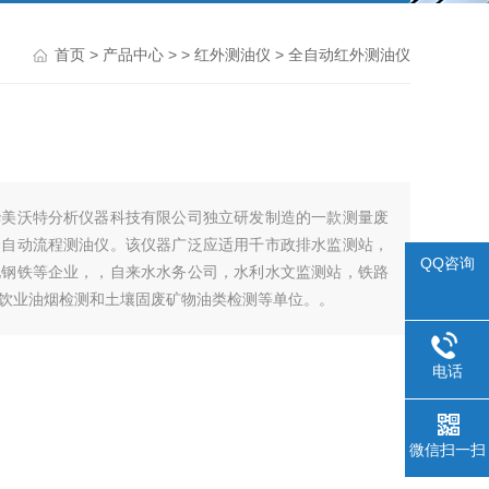
首页
>
产品中心
> >
红外测油仪
> 全自动红外测油仪
华美沃特分析仪器科技有限公司独立研发制造的一款测量废
全自动流程测油仪。该仪器广泛应适用千市政排水监测站，
QQ咨询
化钢铁等企业，，自来水水务公司，水利水文监测站，铁路
饮业油烟检测和土壤固废矿物油类检测等单位。。
电话
微信扫一扫