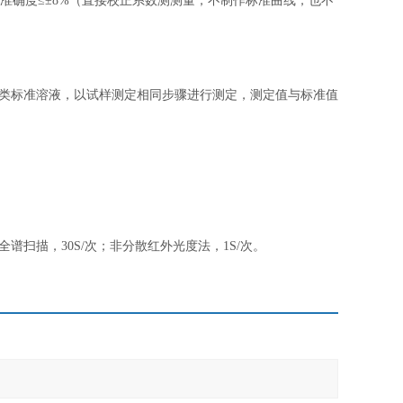
g/L苯，准确度≤±8%（直接校正系数测测量，不制作标准曲线，也不
油类标准溶液，以试样测定相同步骤进行测定，测定值与标准值
谱扫描，30S/次；非分散红外光度法，1S/次。