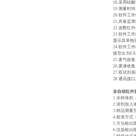
18.采用
19.测量
20.软件
21.具备
22.波数红
23.软件
显示其单独
24.软件
接导出为E
25.废气
26.废液
27.双试
28.通讯接
全自动红外
1.水样体积：
2.溶剂加入
3.样品测量
4.校准方
5.方法检出
6.仪器检出