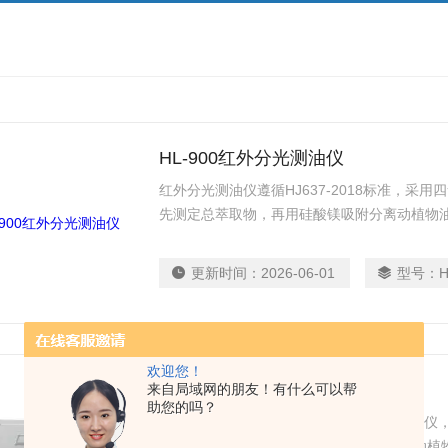
HL-900红外分光测油仪
红外分光测油仪遵循HJ637-2018标准，采
先测定总萃取物，再用硅酸镁吸附分离动植物
更新时间：
2026-06-01
型号：
H
欢迎您！
HM-910红外分光测油仪
来自局域网的朋友！有什么可以帮
助您的吗？
华美沃特研发的这款HM-910 红外分光测
执行标准：《HJ637-2012 水质 石油类和动植