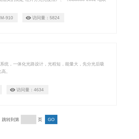
污水处理厂污染物排放标准》、《GB8978-1996 污水综合排
染物排放标准》
M-910
访问量：
5824
光学系统，一体化光路设计，光程短，能量大，先分光后吸
比高。
访问量：
4634
页 跳转到第
页