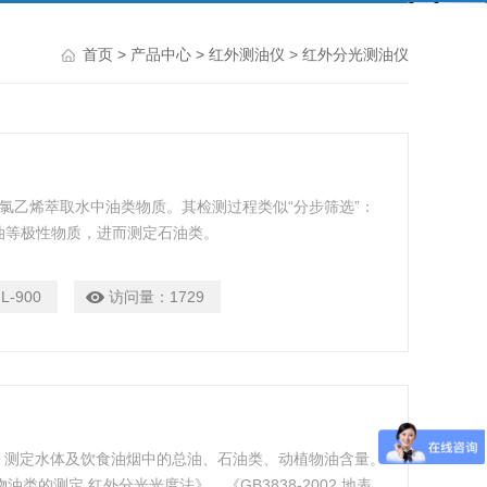
首页
>
产品中心
>
红外测油仪
> 红外分光测油仪
用四氯乙烯萃取水中油类物质。其检测过程类似“分步筛选”：
油等极性物质，进而测定石油类。
L-900
访问量：
1729
油仪，测定水体及饮食油烟中的总油、石油类、动植物油含量。
物油类的测定 红外分光光度法》、《GB3838-2002 地表