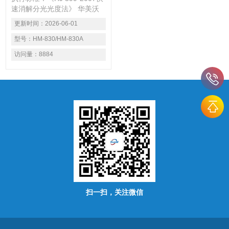
速消解分光光度法》 华美沃
特根据市场需求，研发了这款
更新时间：
2026-06-01
具有精度高、使用范围广、功
能*的COD氨氮分析仪广泛适
型号：
HM-830/HM-830A
用于科研院校，大中小型水厂
访问量：
8884
及工矿企业、生活或工业用
水、废水中的COD/氨氮/总磷
的浓度检测。
扫一扫，关注微信