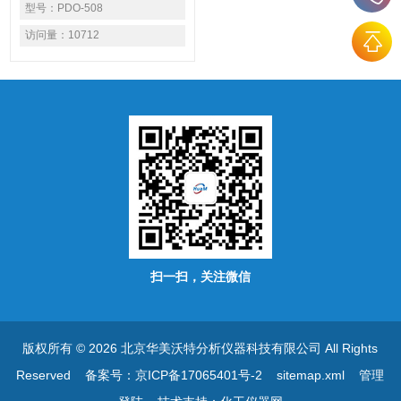
值。 多功能微电脑运算及防
型号：
PDO-508
泼水操作键盘及屏幕。 测试
访问量：
10712
参数数值与温度可自动同时显
示。
扫一扫，关注微信
版权所有 © 2026 北京华美沃特分析仪器科技有限公司 All Rights
Reserved
备案号：京ICP备17065401号-2
sitemap.xml
管理