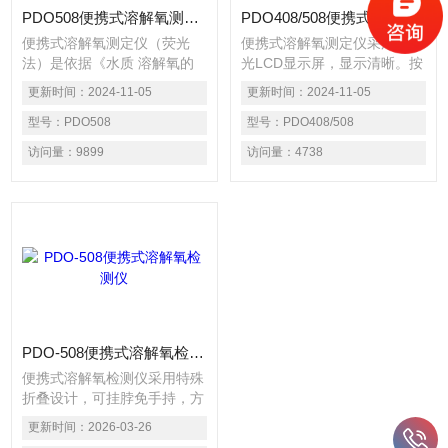
PDO508便携式溶解氧测定仪（荧光法）
PDO408/508便携式溶解氧测定仪
便携式溶解氧测定仪（荧光
便携式溶解氧测定仪采用带背
法）是依据《水质 溶解氧的
光LCD显示屏，显示清晰。按
测定 化学荧光法 T/CQEEMA
键操作简单，可靠性强。传感
更新时间：
2024-11-05
更新时间：
2024-11-05
2-2021》标准要求研发设计
器耐腐蚀、精准度高、出值速
的一款新型便携式仪器。仪器
型号：
PDO508
度快。传感器接口稳定、牢
型号：
PDO408/508
通过测定传感器内荧光物质的
固、防水，适合户外便携用户
访问量：
9899
访问量：
4738
释放时间计算出溶解氧浓度，
和实验室用户的使用。
进而在屏幕中直接显示出溶解
氧浓度数值。本仪器具有操作
安全、简单、可靠、多重保
护、智能化程度高等特点，适
用于饮用水、地表水、工业废
水、生活污水等水样的溶解氧
的测定。
PDO-508便携式溶解氧检测仪
便携式溶解氧检测仪采用特殊
折叠设计，可挂脖免手持，方
便观看数值。 清晰广角可调
更新时间：
2026-03-26
式屏幕，方便置于桌上时读