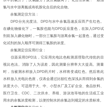
氯与水中游离氨或有机胺化合后的化合物。
余氯测定仪方法：
DPD分光光度法、DPD与水中余氯迅速反应而产生红色。
在碘化物催化下，一氯胺也能与DPD反应显色，在加入DPD试
剂前加入碘化物时，一部分三氯胺与游离余氯一起显色，通过变
化试剂的加入顺序可测得三氯胺的浓度。
余氯测定仪应用行业：
仪器采用DPD法，它应用光电比色检测原理取代传统的目
视比色法。消除了人为误差，因此测量分辨率大大提高。测量
时，当被测水样放入DPD药片时，水样将变成红色。然后将此
水样放入光电比色座，仪表会通过比较红色深浅从而得到余氯的
浓度大小。可适用于大、中、小型水厂及工矿企业、食品饮料、
医疗卫生、CDC、二次供水、养殖、游泳池等地的生活或工业
用水的余氯浓度检测，以便控制水的余氯达到规定的水质标准。