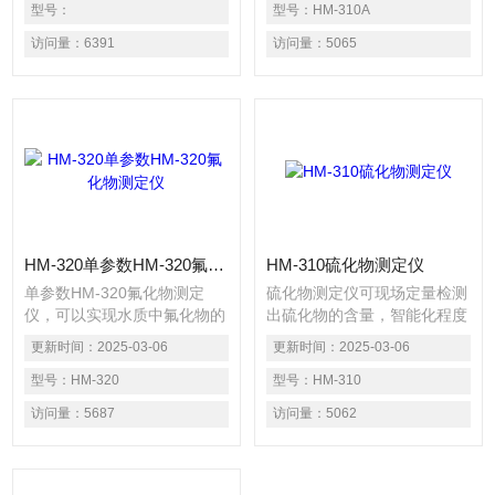
的企业愿景，为我国的环保事
型号：
精度高，避免了检测过程中的
型号：
HM-310A
业添砖加瓦。
操作误差，支持海量检测数据
访问量：
6391
访问量：
5065
存储，打印，数据分析，图表
显示，结果简单明了。北京华
美沃特分析仪器科技有限公司
用心守护水源之美！
HM-320单参数HM-320氟化物测定仪
HM-310硫化物测定仪
单参数HM-320氟化物测定
硫化物测定仪可现场定量检测
仪，可以实现水质中氟化物的
出硫化物的含量，智能化程度
检测，智能化程度高，操作简
高，操作简单、方便。配有参
更新时间：
2025-03-06
更新时间：
2025-03-06
单、方便。配有参比通道，检
比通道，检测精度高，避免了
测精度高，避免了检测过程中
型号：
HM-320
检测过程中的操作误差，支持
型号：
HM-310
的操作误差，可测定氟化物、
海量检测数据存储、打印、数
访问量：
5687
访问量：
5062
硫化物等多种检测项目，支持
据分析、图表显示，结果简单
海量检测数据存储、打印，数
明了。
据分析、图表显示，结果简单
明了。