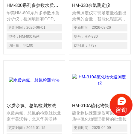
HM-800系列多参数水质分析仪
HM-330余氯测定仪
华美HM-800系列多参数水质
余氯测定仪可现场定量检测出
分析仪，检测项目有COD、
余氯的含量，智能化程度高，
氨氮、总磷、重金属、多种无
操作简单、方便。配有参比通
更新时间：
2026-06-01
更新时间：
2026-03-26
机化合物等50多个项目，广泛
道，检测精度高，避免了检测
应用于水质检测实验室、污水
型号：
HM-800系列
过程中的操作误差，支持海量
型号：
HM-330
处理厂、环境监测站、污染源
检测数据存储、打印、数据分
访问量：
44100
访问量：
7737
以及科研高校、化工、电厂、
析、图表显示，结果简单明
养殖业等领域。
了。
水质余氯、总氯检测方法
HM-310A硫化物快速测定仪
水质余氯、总氯的检测就找北
硫化物快速测定仪可以实现水
京华美沃特，北京华美沃特一
质中硫化物毒理指标的批量检
家专业做水质检测仪的厂家，
测，智能化程度高，操作简
更新时间：
2025-01-15
更新时间：
2025-04-09
始终秉承着用心守护水源之美
单、方便。配有参比通道检测