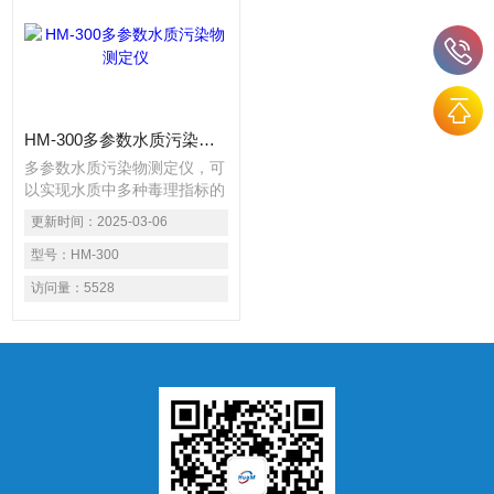
HM-300多参数水质污染物测定仪
多参数水质污染物测定仪，可
以实现水质中多种毒理指标的
批量检测，智能化程度高，操
更新时间：
2025-03-06
作简单、方便。配有参比通
道，检测精度高，避免了检测
型号：
HM-300
过程中的操作误差，可测定氟
访问量：
5528
化物、硫化物等多种检测项
目，支持海量检测数据存储、
打印，数据分析、图表显示，
结果简单明了。