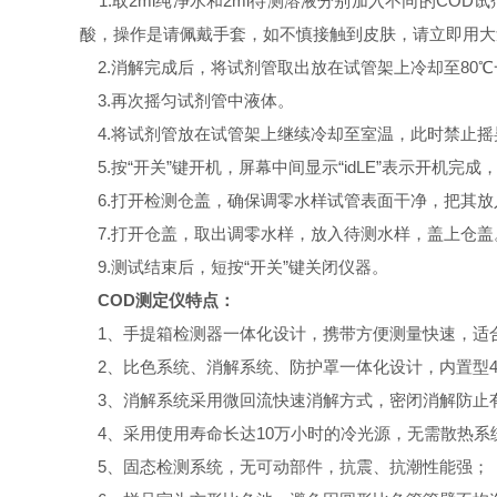
1.取2ml纯净水和2ml待测溶液分别加入不同的CO
酸，操作是请佩戴手套，如不慎接触到皮肤，请立即用大
2.消解完成后，将试剂管取出放在试管架上冷却至80
3.再次摇匀试剂管中液体。
4.将试剂管放在试管架上继续冷却至室温，此时禁止摇
5.按“开关”键开机，屏幕中间显示“idLE”表示开机完
6.打开检测仓盖，确保调零水样试管表面干净，把其放入
7.打开仓盖，取出调零水样，放入待测水样，盖上仓盖。8
9.测试结束后，短按“开关”键关闭仪器。
COD测定仪特点：
1、手提箱检测器一体化设计，携带方便测量快速，适合
2、比色系统、消解系统、防护罩一体化设计，内置型4
3、消解系统采用微回流快速消解方式，密闭消解防止
4、采用使用寿命长达10万小时的冷光源，无需散热系
5、固态检测系统，无可动部件，抗震、抗潮性能强；