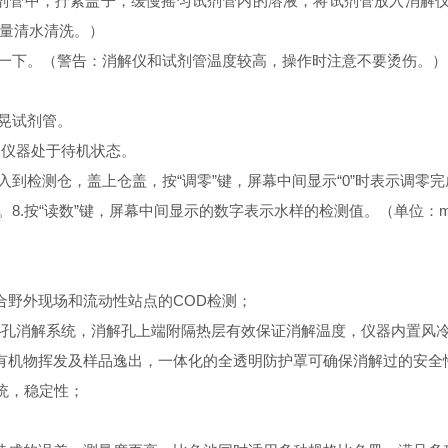
D试剂管中，拧紧盖子，缓慢摇匀试剂管内的溶液，将试剂管放入消解仪
量清水清洗。）
℃一下。（警告：消解仪和试剂管温度较高，操作时注意不要烫伤。）
晃试剂管。
成，仪器处于待机状态。
到检测仓，盖上仓盖，按“调零”键，屏幕中间显示“0”时表示调零完
.按“读数”键，屏幕中间显示的数字表示水样的检测值。（单位：mg
野外现场和流动性站点的COD检测；
孔消解系统，消解孔上端附隔热层有效保证消解温度，仪器内置风
有机物挥发及样品逸出，一体化的全透明防护罩可确保消解过的安全
统，稳定性；