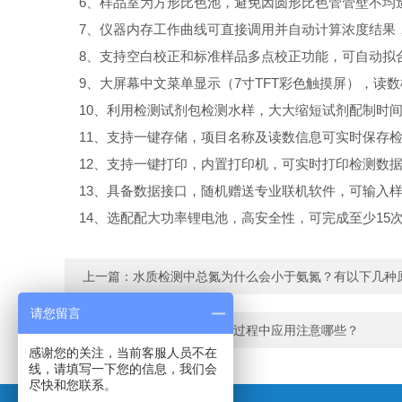
6、样品室为方形比色池，避免因圆形比色管管壁不均
7、仪器内存工作曲线可直接调用并自动计算浓度结果，
8、支持空白校正和标准样品多点校正功能，可自动拟
9、大屏幕中文菜单显示（7寸TFT彩色触摸屏），读数
10、利用检测试剂包检测水样，大大缩短试剂配制时
11、支持一键存储，项目名称及读数信息可实时保存检
12、支持一键打印，内置打印机，可实时打印检测数
13、具备数据接口，随机赠送专业联机软件，可输入样
14、选配配大功率锂电池，高安全性，可完成至少15
上一篇：
水质检测中总氮为什么会小于氨氮？有以下几种
请您留言
下一篇：
红外测油仪在应用过程中应用注意哪些？
感谢您的关注，当前客服人员不在
线，请填写一下您的信息，我们会
尽快和您联系。