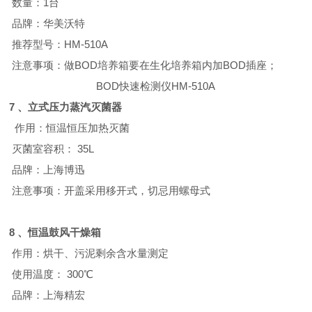
数量：
1
台
品牌：华美沃特
推荐型号：
HM-510A
注意事项：做
BOD
培养箱要在生化培养箱内加
BOD
插座；
BOD快速检测仪HM-510A
7 、
立式压力蒸汽灭菌器
作用：恒温恒压加热灭菌
灭菌室容积：
35L
品牌：上海博迅
注意事项：开盖采用移开式，切忌用螺母式
8 、恒温鼓风
干燥箱
作用：烘干、污泥剩余含水量测定
使用温度：
300
℃
品牌：上海精宏