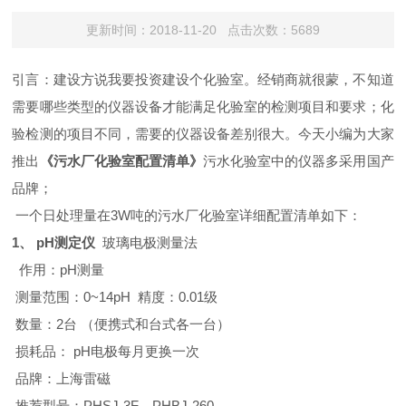
更新时间：2018-11-20 点击次数：5689
引言：建设方说我要投资建设个化验室。经销商就很蒙，不知道
需要哪些类型的仪器设备才能满足化验室的检测项目和要求；化
验检测的项目不同，需要的仪器设备差别很大。今天小编为大家
推出
《污水厂化验室配置清单》
污水化验室中的仪器多采用国产
品牌；
一个日处理量在
3W
吨的污水厂化验室详细配置清单如下：
1、 pH
测定仪
玻璃电极测量法
作用：
pH
测量
测量范围：
0~14pH
精度：
0.01
级
数量：
2
台
（便携式和台式各一台）
损耗品：
pH
电极每月更换一次
品牌：上海雷磁
推荐型号：
PHSJ-3F
、
PHBJ-260