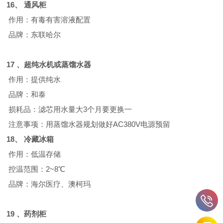
16、
通风柜
作用：有毒有害溶液配置
品牌：东联哈尔
17 、
超纯水机或蒸馏水器
作用：提供纯水
品牌：和泰
损耗品：滤芯用水量大
3
个月要更换一
注意事项：用蒸馏水器规划做好
AC380V
电源预留
18、
冷藏冰箱
作用：低温存储
控温范围：
2~8
℃
品牌：海尔医疗、澳柯玛
19 、
药剂柜