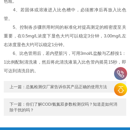
色瓶。
4、若固体或溶液进入比色槽中，必须擦净后再放入比色
管。
5、控制各步骤所用时间的标准化对提高测定的精密度至关
重要，在0.5mg/L浓度下显色大约可以稳定3分钟，3.00mg/L左
右浓度显色大约可以稳定1分钟。
6、比色管用后，若内壁脏污，可用3mol/L盐酸与乙醇按1：
1比例配制清洗液，然后将此清洗液装入比色管内摇晃15秒，即
可达到清洗目的。
上一篇：
总氮检测仪厂家告诉你其产品正确的使用方法
下一篇：
你们了解COD/氨氮双参数检测仪吗？知道是如何消
除干扰的吗？