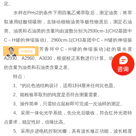
定。
水样在PH≤2的条件下用四氯乙烯萃取后，测定油类；将萃
取液用硅酸镁吸附，去除动植物油类等极性物质后，测定石油
类。油类和石油类的含量均由波数分别为2930cm-1(CH2基团中
C－H键的伸缩振动)、2960cm-1(CH3基团中C－H键的伸缩振
动)、3030cm-1(芳香环中C－H键的伸缩振动)处的吸光度
A2930、A2960、A3030，根据校正系数进行计算。动植物油类
的含量为油类和石油类含量之差。
特点：
1、*的比色池结构设计，适用1到4厘米任何比色皿。
2、能检验萃取剂的纯度是否符合测量需要。
3、操作简单，只需轻点鼠标即可完成一次油样的测定。
4、采用一体化光学系统，先分光后吸收，符合红外光谱特
点要求，稳定性好，信噪比高。
5、采用步进电机控制光栅，具有波长修正功能，波长精度