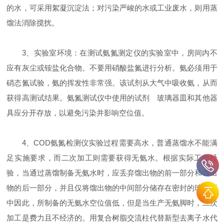
的水，可采用絮凝沉淀法；对污染严峻的水或工业废水，则用蒸
馏法消除搅扰。
3、实验室环境：在测试氨氮测定仪的实验室中，房间内不
应有灰尘或铵盐化合物。不要用硝酸盐氮进行分析。氨必须用于
硝态氮试验，氨的挥发性非常强。该试剂从大气中吸收氨，从而
获得高测试结果。氨氮测试仪中使用的试剂 玻璃器皿和其他器
具应分开存放，以避免污染并影响空位值。
4、COD氨氮检测仪实验过程需要高水，普通蒸馏水不能满
足实施要求，而二次加工则需要获得无氨水。根据实际工作经
验，当通过蒸馏制备无氨水时，应丢弃馏出物的前一部分和馏出
物的后一部分，并且仅将馏出物的中间部分储存在密封的玻璃瓶
中因此，所制备的无氨水空位值低，但是当生产无氨脚时，二次
加工是费力且不经济的。用复合树脂交流柱代替新型去离子水代