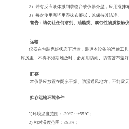
2
）若有反应液体溅到载物台或仪器外壁，应用湿抹
3
）每次使用完毕用湿抹布擦拭，以保持其洁净。
警告：请勿让任何溶剂、油脂类、腐蚀性物质接触
运输
仪器在包装完好状态下运输，装运本设备的运输工具
库房里，不得不短期堆放时，必须用防雨、防雪苫布盖好
贮存
本仪器应
放置在阴凉干燥、防湿通风地方，不能露
贮存运输环境条件
1)
环境温度范围：
-20
℃～
+55
℃；
2)
相对湿度范围：
≤
93%
；