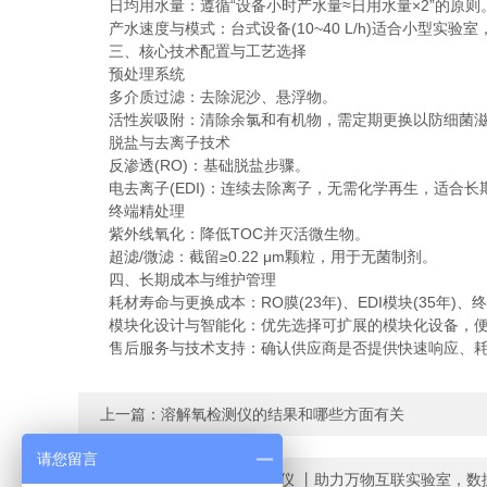
日均用水量：遵循“设备小时产水量≈日用水量×2”的原则
产水速度与模式：台式设备(10~40 L/h)适合小型实验室，
三、核心技术配置与工艺选择
预处理系统
多介质过滤：去除泥沙、悬浮物。
活性炭吸附：清除余氯和有机物，需定期更换以防细菌滋
脱盐与去离子技术
反渗透(RO)：基础脱盐步骤。
电去离子(EDI)：连续去除离子，无需化学再生，适合长
终端精处理
紫外线氧化：降低TOC并灭活微生物。
超滤/微滤：截留≥0.22 μm颗粒，用于无菌制剂。
四、长期成本与维护管理
耗材寿命与更换成本：RO膜(23年)、EDI模块(35年)、终
模块化设计与智能化：优先选择可扩展的模块化设备，便
售后服务与技术支持：确认供应商是否提供快速响应、耗
上一篇：
溶解氧检测仪的结果和哪些方面有关
请您留言
下一篇：
HM-510BOD测定仪 丨助力万物互联实验室，