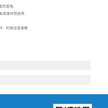
规范落地
。
验直接对照使用，
样、时效还是参数