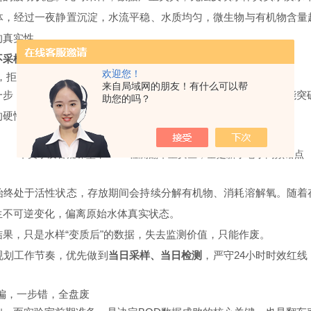
体，经过一夜静置沉淀，水流平稳、水质均匀，微生物与有机物含量
的真实性。
不采样，晨采数据稳。
源头采样把控到位，实验就成功了大半。
欢迎您！
，拒绝微生物“暗箱操作"
来自局域网的朋友！有什么可以帮
一步，水样存放时长是影响BOD数据的第二道关键红线，绝对不能突
助您的吗？
的硬性规则：
水样取样后，必须在24小时内完成检测
。
始终处于活性状态，存放期间会持续分解有机物、消耗溶解氧。随着
生不可逆变化，偏离原始水体真实状态。
果，只是水样“变质后"的数据，失去监测价值，只能作废。
规划工作节奏，优先做到
当日采样、当日检测
，严守24小时时效红
跑偏，一步错，全盘废