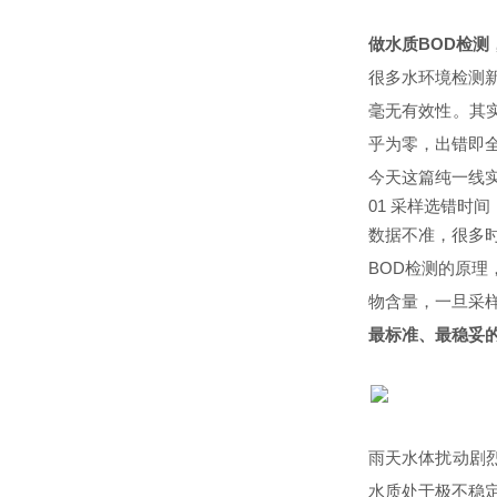
做水质BOD检
很多水环境检测
毫无有效性。其
乎为零，出错即
今天这篇纯一线实
01 采样选错时
数据不准，很多
BOD检测的原
物含量，一旦采
最标准、最稳妥
雨天水体扰动剧
水质处于极不稳