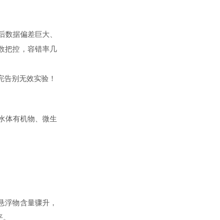
后数据偏差巨大、
数把控，容错率几
完告别无效实验！
水体有机物、微生
。
悬浮物含量骤升，
平。