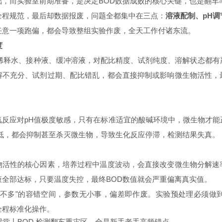
础，而
实验
室
前期准备
，是决定BOD数据成败的核心关键，也是翻车
全程规范，最后却数据报废，问题全都集中在三点：
溶液配制、pH
任意一项跑偏，都会导致整组实验作废，全天工作付诸东流。
度
的稀释水、接种液、缓冲溶液，对配比精度、试剂纯度、溶解状态都有
解不充分、试剂过期、配比错乱，都会直接抑制或影响微生物活性，
氧反应对pH值极度敏感，只有在标准适宜的酸碱环境中，微生物才能
过低，都会抑制甚至杀灭微生物，导致生化反应停滞，检测结果失真。
物活性的核心因素，培养过程中温度波动，会直接改变微生物分解速
液全部达标，只要温度失控，最终BOD数值就会严重偏离真实值。
差不多"的容错空间，
参数无小事，偏差即作废
。实验预处理必须做到
全程标准化操作。