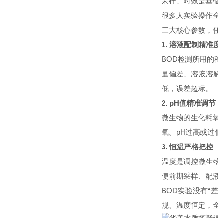
采样、时效是基
很多人实验操作
三大核心参数，
1. 溶液配制精准
BOD检测所用
量偏差、溶液溶
低，误差超标。
2. pH值精准调节
微生物的生化耗
氧。pH过高或
3. 恒温严格把控
温度是调控微生
便前期采样、配
BOD实验没有“
规、温度恒定，