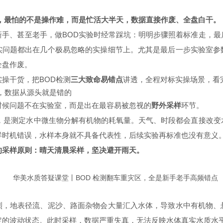
测，最怕的不是操作难，而是忙活大半天，数据直接作废、全盘白干。
新手、甚至老手，做BOD实验时经常踩坑：明明步骤照着标准走，最
实问题都出在几个极易忽略的实操细节上。尤其是最后一步实验室参
全盘作废。
操干货，把BOD检测
三大致命易错点
讲透，全程对标实操场景，看
间，数据从源头就是错的
时候问题不在实验室，而是出在最容易被忽视的
野外采样
环节。
理，是测定水中微生物分解有机物的耗氧量。天气、时段都会直接改变
样时机错误，水样本身就不具备代表性，后续实验再标准也没有意义
的采样原则：晴天清晨采样，坚决避开雨天。
烈，地表径流、泥沙、路面杂物会大量汇入水体，导致水中有机物、
定的波动状态。此时采样，数据严重失真，无法反映水体真实水质水