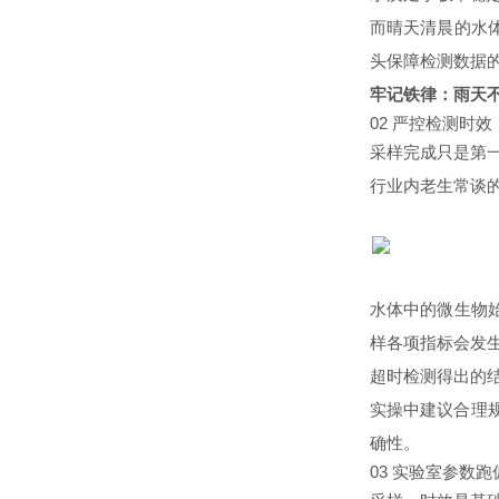
而晴天清晨的水
头保障检测数据
牢记铁律：雨天
02 严控检测时效
采样完成只是第
行业内老生常谈
水体中的微生物
样各项指标会发
超时检测得出的结
实操中建议合理
确性。
03 实验室参数