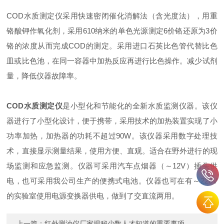
COD水质测定仪采用快速密闭催化消解法（含光度法），用重
铬酸钾作氧化剂，采用610纳米的单色光源测定6价铬还原为3价
铬的浓度从而完成COD的测定。采用进口石英比色管代替比色
皿或比色池，在同一容器中加热反应再进行比色操作。减少试剂
量，降低仪器故障率。
COD水质测定仪
是小型化和节能化的全新水质监测仪器。该仪
器进行了小型化设计，便于携带，采用技术的加热装置实现了小
功率加热，加热器的功耗不超过90W。该仪器采用数字处理技
术，直接显示测量结果，使用方便、直观。适合在野外进行的现
场监测和应急监测。仪器可采用汽车点烟器（～12V）插头供
电，也可采用我公司生产的便携式电池。仪器也可在有～220V
的实验室使用电源变换器供电，做到了交直流两用。
上一篇：
红外测油仪厂家揭秘少数人才知道的重要事项