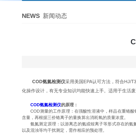
NEWS
新闻动态
COD氨氮检测仪
采用美国EPA认可方法，符合HJ/T
化操作设计，有无专业知识均能快速上手。适用于生活废
COD氨氮检测仪
的原理：
COD测量的工作原理：在强酸性溶液中，样品在重铬酸钾氧
含量，再根据三价铬离子的量换算出消耗氧的质量浓度。
氨氮测定原理：以游离态的氨或铵离子等形式存在的氨氮与
以及混浊等均干扰测定，需作相应的预处理。