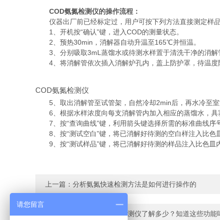
COD氨氮检测仪的操作流程：
仪器出厂前已经标定过，用户可按下列方法直接测定样品
1、开机按“确认”键，进入COD的测量状态。
2、预热30min，消解器自动升温至165℃并恒温。
3、分别吸取3mL蒸馏水或待测水样置于清洗干净的消解管
4、将消解管依次插入消解炉孔内，盖上防护罩，待温度降
COD氨氮检测仪
5、取出消解管至试管架，自然冷却2min后，再水冷至室
6、根据水样浓度向每支消解管内加入相应的蒸馏水，具塞
7、按“查询曲线”键，利用箭头键选择所需的标准曲线序号
8、按“测试空白”键，将已消解好待测的空白样注入比色皿
9、按“测试样品”键，将已消解好待测的样品注入比色皿内
上一篇：
分析氨氮快速检测方法是如何进行操作的
请您留言
下一篇：
你对多参数水质检测仪了解多少？知道这些功能