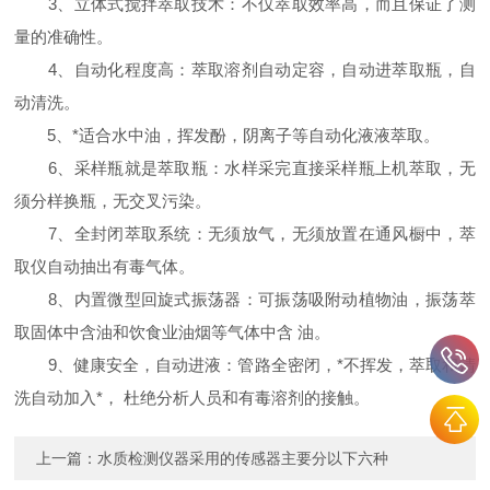
3、立体式搅拌萃取技术：不仅萃取效率高，而且保证了测
量的准确性。
4、自动化程度高：萃取溶剂自动定容，自动进萃取瓶，自
动清洗。
5、*适合水中油，挥发酚，阴离子等自动化液液萃取。
6、采样瓶就是萃取瓶：水样采完直接采样瓶上机萃取，无
须分样换瓶，无交叉污染。
7、全封闭萃取系统：无须放气，无须放置在通风橱中，萃
取仪自动抽出有毒气体。
8、内置微型回旋式振荡器：可振荡吸附动植物油，振荡萃
取固体中含油和饮食业油烟等气体中含 油。
9、健康安全，自动进液：管路全密闭，*不挥发，萃取和清
洗自动加入*， 杜绝分析人员和有毒溶剂的接触。
上一篇：
水质检测仪器采用的传感器主要分以下六种