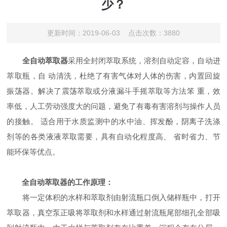
少？
更新时间：2019-06-03 点击次数：3880
全自动萃取器
采用全封闭萃取系统，溶剂自动定容，自动进
萃取瓶，自 动清洗，杜绝了有害气体对人体的伤害，内置回旋
振荡器。解决了震荡萃取或分液漏斗手摇萃取等方法笨 重，效
率低，人工劳动强度大的问题，避免了有毒有害溶剂与操作人员
的接触。 适合用于水质监测中的水中油、挥发酚，阴离子洗涤
剂等的各类液液萃取需要，具有自动化程度高、 省时省力、节
能环保等优点。
全自动萃取器的工作原理：
将一定体积的水样和萃取剂由射流瓶口倒入储样瓶中，打开
萃取器，真空泵正吸将萃取剂和水样通过射流瓶尾部细孔全部吸