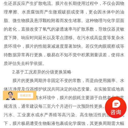
生还原反应产生扩散电流。膜片在长期使用过程中，不仅会因物
理摩擦、水质腐蚀而产生微观破损或变薄，更会因水体中的油
脂、微生物膜及悬浮颗粒附着而发生堵塞。这种物理与化学层面
的老化，直接改变了氧气的渗透速率与扩散系数，导致仪器灵敏
度下降、响应时间延长以及零点漂移。在污水或高盐度等复杂水
质环境中，膜片的性能衰减速度显著加快。若仅凭肉眼观察或等
待数据异常再行更换，极易在不知不觉中积累测量误差，使得水
质评估失去科学依据。
2.基于工况差异的分级更换策略
膜片的更换周期并非固定不变的常数，而是由使用频率、水
体洁净度及仪器维护状况共同决定的动态变量。在实验室或地表
水等相对洁净的清水环境中，膜片的损耗主要源于自然老化与常
规清洗，通常建议每三至六个月进行一次预防性更换。而在市政
污水、工业废水或水产养殖等高污染、高生物活性的恶劣工况
下，膜片极易遭受生物黏液包裹或化学腐蚀，其更换周期需大幅