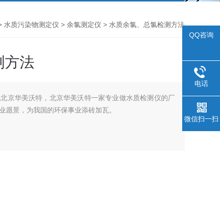
>
水质污染物测定仪
>
余氯测定仪
> 水质余氯、总氯检测方法
QQ咨询
测方法
电话
找北京华美沃特，北京华美沃特一家专业做水质检测仪的厂
业愿景，为我国的环保事业添砖加瓦。
微信扫一扫