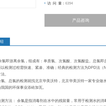
访 问 量：
6394
产品咨询
绍
即游离余氯，组成有：单质氯、次氯酸、次氯酸盐。总氯即总
以检测过程需快速、紧凑、准确；经典的检测方法为DPD法（N,N
方法。
、总氯的检测就找北京华美沃特，北京华美沃特一家专业做水
为我国的环保事业添砖加瓦。
方法： 余氯是指消毒剂在水中的残留量，常用于检测水的消