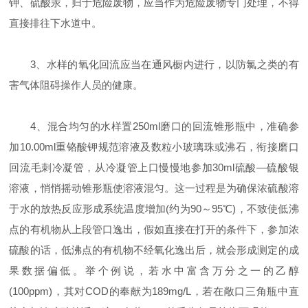
钾、硫酸汞，归于危险废物，应当作为危险废物专门处理，不得
直接排往下水道中。
3、水样的氧化回流应当在通风橱内进行，以防氯之类的有
害气体阻碍操作人员的健康。
4、混合均匀的水样置250ml磨口的回流锥形瓶中，准确参
加10.00ml重铬酸钾规范溶液及数粒小玻璃珠或沸石，衔接磨口
回流毛刺冷凝管，从冷凝管上口慢慢地参加30ml硫酸—硫酸银
溶液，悄悄摇动锥形瓶使溶液混匀。这一过程是为确保浓硫酸溶
于水的放热反应形成系统温度增加(约为90～95℃)，不致使低沸
点的有机物从上段管口逸出，假如直接在打开的条件下，参加浓
硫酸的话，低沸点的有机物不经氧化逸出后，就会形成测定的成
果数据偏低。举个例说，若水中富含万分之一的乙醇
(100ppm)，其对COD的奉献为189mg/L，若在敞口三角瓶中直